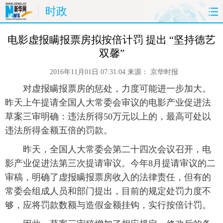
时政
首页
时政
国际
财经
 电影虚报瞒报票房拟按倍计罚 提出 “坚持德艺
双馨”
娱乐
体育
人事
教育
2016年11月01日 07:31:04
来源：
京华时报
时尚
思客
地方
法治
 对虚报瞒报票房的惩处，力度可能进一步加大。
昨天上午提请全国人大常委会审议的电影产业促进法
港澳
台湾
华人
汽车
草案三审明确：违法所得50万元以上的，最高可处以
违法所得金额五倍的罚款。
科技
能源
房产
公司
 昨天，全国人大常委会第二十四次会议召开，电
影产业促进法第三次提请审议。今年8月提请审议的二
图片
视频
彩票
食品
审稿，明确了虚报瞒报票房收入的法律责任，但有的
旅游
健康
信息化
数据
常委会组成人员和部门提出，目前的规定处罚力度不
够，应将罚款数额与造假金额挂钩，实行按倍计罚。
金融
公益
军事
无人机