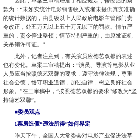
 因此，草案三审稿增加了相应规定，修改后的条
款为：“未如实统计电影销售收入或者未提供真实准确
富媒体
摄影
新华广播
的统计数据的，由县级以上人民政府电影主管部门责
令改正，处五万元以上五十万元以下的罚款。情节严
新华电视中文
新华电视英文
返回PC
重的，责令停业整顿；情节特别严重的，由原发证机
关吊销许可证。”
 此外，记者注意到，有关演员应德艺双馨的表述
也有变化。草案二审稿提出：“演员、导演等电影从业
人员应当按照德艺双馨的要求，遵守法律法规，尊重
社会公德，恪守职业道德，加强自律，树立良好社会
形象。”在三审稿中，“按照德艺双馨的要求”修改为“坚
持德艺双馨”。
 ■委员观点
 1票房造假“违法所得”如何界定
 昨天下午，全国人大常委会对电影产业促进法草