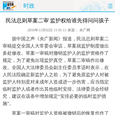
时政
首页
时政
国际
财经
民法总则草案二审 监护权给谁先得问问孩子
2016年11月02日 11:01:11
来源：
央广网
娱乐
体育
人事
教育
 据中国之声《央广新闻》报道，民法总则草案二
时尚
思客
地方
法治
审稿提交全国人大常委会审议，草案就监护制度做出
多处修改。草案一审稿对撤销监护人的监护资格作了
港澳
台湾
华人
汽车
规定，为了避免出现监护真空，草案二审稿作出修
改。全国人大法律委员会副主任委员李适时表示，在
科技
能源
房产
公司
人民法院确定新监护人之前，为了避免原监护人对被
监护人特别是对未成年人造成进一步伤害，应当指定
图片
视频
彩票
食品
临时监护人或者作出其他临时安排。法律委员会经研
究，建议在该条中增加规定“安排必要的临时监护措
旅游
健康
信息化
数据
施”。
金融
公益
军事
无人机
 草案一审稿对监护人资格被撤销后的恢复也作了