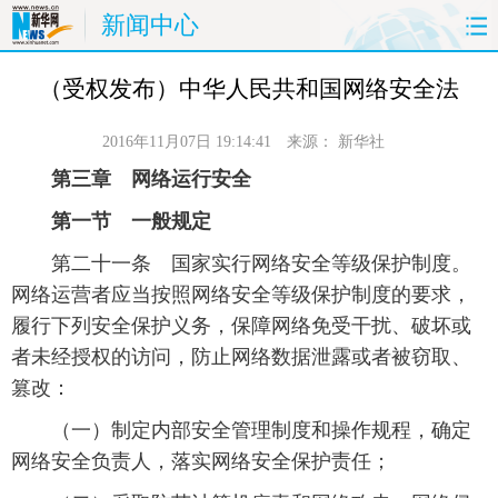
新闻中心
首页
时政
国际
财经
（受权发布）中华人民共和国网络安全法
娱乐
体育
人事
教育
2016年11月07日 19:14:41
来源：
新华社
第三章 网络运行安全
时尚
思客
地方
法治
第一节 一般规定
港澳
台湾
华人
汽车
 第二十一条 国家实行网络安全等级保护制度。
网络运营者应当按照网络安全等级保护制度的要求，
科技
能源
房产
公司
履行下列安全保护义务，保障网络免受干扰、破坏或
者未经授权的访问，防止网络数据泄露或者被窃取、
图片
视频
彩票
食品
篡改：
旅游
健康
信息化
数据
 （一）制定内部安全管理制度和操作规程，确定
网络安全负责人，落实网络安全保护责任；
金融
公益
军事
无人机