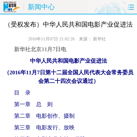
新闻中心
首页
时政
国际
财经
（受权发布）中华人民共和国电影产业促进法
娱乐
体育
人事
教育
2016年11月07日 21:02:26
来源：
新华社
 新华社北京11月7日电
时尚
思客
地方
法治
中华人民共和国电影产业促进法
港澳
台湾
华人
汽车
（2016年11月7日第十二届全国人民代表大会常务委员
会第二十四次会议通过）
科技
能源
房产
公司
 目 录
图片
视频
彩票
食品
 第一章 总 则
 第二章 电影创作、摄制
旅游
健康
信息化
数据
 第三章 电影发行、放映
金融
公益
军事
无人机