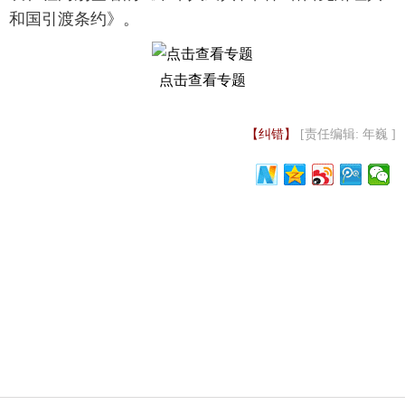
和国引渡条约》。
富媒体
摄影
新华广播
新华电视中文
新华电视英文
返回PC
点击查看专题
【纠错】
[责任编辑: 年巍 ]