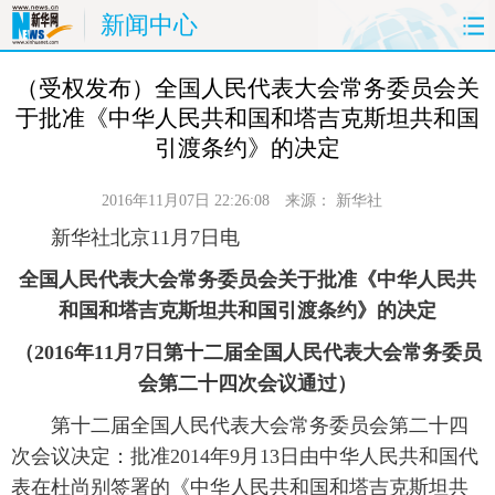
新闻中心
首页
时政
国际
财经
 （受权发布）全国人民代表大会常务委员会关
于批准《中华人民共和国和塔吉克斯坦共和国
娱乐
体育
人事
教育
引渡条约》的决定
时尚
思客
地方
法治
2016年11月07日 22:26:08
来源：
新华社
 新华社北京11月7日电
港澳
台湾
华人
汽车
全国人民代表大会常务委员会关于批准《中华人民共
科技
能源
房产
公司
和国和塔吉克斯坦共和国引渡条约》的决定
（2016年11月7日第十二届全国人民代表大会常务委员
图片
视频
彩票
食品
会第二十四次会议通过）
旅游
健康
信息化
数据
 第十二届全国人民代表大会常务委员会第二十四
次会议决定：批准2014年9月13日由中华人民共和国代
金融
公益
军事
无人机
表在杜尚别签署的《中华人民共和国和塔吉克斯坦共