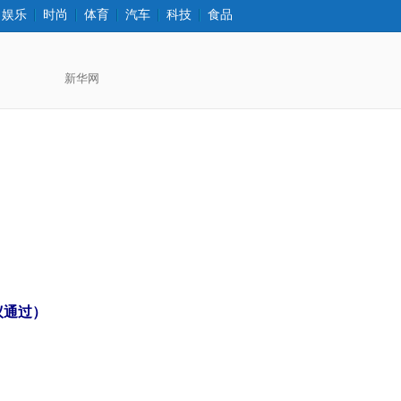
娱乐
时尚
体育
汽车
科技
食品
打印
字大
字小
议通过）