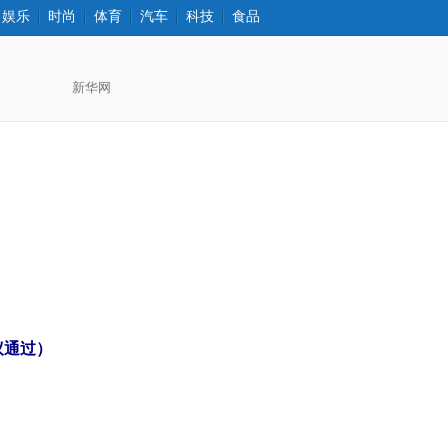
娱乐
时尚
体育
汽车
科技
食品
打印
字大
字小
议通过）