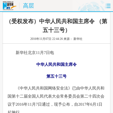
高层
首页
时政
国际
财经
 （受权发布）中华人民共和国主席令 （第
五十三号）
娱乐
体育
人事
教育
2016年11月07日 22:44:26
来源： 新华社
时尚
思客
地方
法治
 新华社北京11月7日电
港澳
台湾
华人
汽车
中华人民共和国主席令
科技
能源
房产
公司
第五十三号
图片
视频
彩票
食品
 《中华人民共和国网络安全法》已由中华人民共和
旅游
健康
信息化
数据
国第十二届全国人民代表大会常务委员会第二十四次会
议于2016年11月7日通过，现予公布，自2017年6月1日
金融
公益
军事
无人机
起施行。