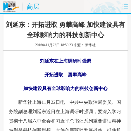
高层
首页
时政
国际
财经
 刘延东：开拓进取 勇攀高峰 加快建设具有
全球影响力的科技创新中心
娱乐
体育
人事
教育
2016年11月22日 18:59:23
来源： 新华社
时尚
思客
地方
法治
刘延东在上海调研时强调
港澳
台湾
华人
汽车
开拓进取 勇攀高峰
科技
能源
房产
公司
加快建设具有全球影响力的科技创新中心
图片
视频
彩票
食品
 新华社上海11月22日电 中共中央政治局委员、国
旅游
健康
信息化
数据
务院副总理刘延东近日在上海调研时强调，要深入学习
贯彻十八届六中全会和习近平总书记系列重要讲话精神
金融
公益
军事
无人机
特别是科技创新思想，实施创新驱动发展战略，抓住机