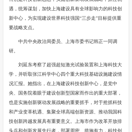
遇，统筹谋划，加快上海建设具有全球影响力的科技创
富媒体
摄影
新华广播
新中心，为实现建设世界科技强国“三步走”目标提供重
新华电视中文
新华电视英文
返回PC
要战略支点。
 中共中央政治局委员、上海市委书记韩正一同调
研。
 刘延东考察了超强超短激光试验装置和上海科技大
学，并听取张江科学中心四个重大科技基础设施建设情
况汇报。她指出，在上海建设科技创新中心，是党中
央、国务院着眼于建设创新型国家而作出的重大部署，
也是实施创新驱动发展战略的重要抓手，对于抢抓科技
和产业变革机遇、集聚全球高端创新资源、推动我国科
技创新跨越发展具有重要意义。上海市作为改革开放排
头兵和创新发展先行者，部署周密、措施有力，科技创