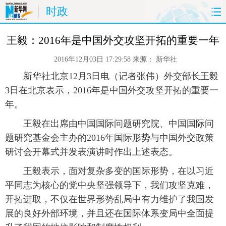
时政
首页
时政
国际
财经
王毅：2016年是中国外交攻坚开拓的重要一年
2016年12月03日 17:29:58
来源：
新华社
娱乐
体育
人事
教育
 新华社北京12月3日电（记者张伟）外交部长王毅
时尚
思客
地方
法治
3日在北京表示，2016年是中国外交攻坚开拓的重要一
年。
港澳
台湾
华人
汽车
 王毅在出席由中国国际问题研究院、中国国际问
题研究基金会主办的2016年国际形势与中国外交政策
科技
能源
房产
公司
研讨会开幕式并发表演讲时作出上述表态。
图片
视频
彩票
食品
 王毅表示，面对复杂多变的国际形势，在以习近
平同志为核心的党中央坚强领导下，我们攻坚克难，
旅游
健康
信息化
数据
开拓进取，不仅在世界形势乱局中有力维护了我国发
展的良好外部环境，并且还在国际体系变局中全面提
金融
公益
军事
无人机