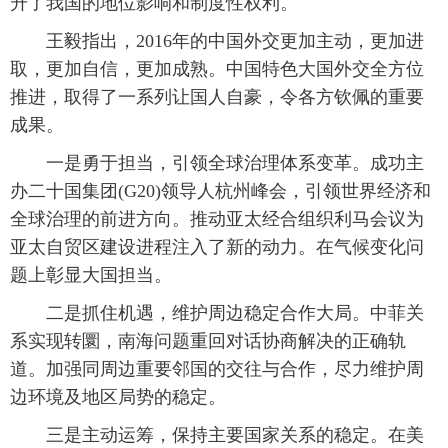
升了我国的地位影响和制度性权利。
富媒体
摄影
新华广播
 王毅指出，2016年的中国外交更加主动，更加进
取，更加自信，更加成熟。中国特色大国外交全方位
新华电视中文
新华电视英文
返回PC
推进，取得了一系列让国人自豪，令各方钦佩的重要
成果。
 一是勇于担当，引领全球治理体系变革。成功主
办二十国集团(G20)领导人杭州峰会，引领世界经济和
全球治理的前进方向。推动亚太经合组织利马会议为
亚太自贸区建设进程注入了新的动力。在气候变化问
题上彰显大国担当。
 二是抓住机遇，维护周边稳定合作大局。中菲关
系实现转圜，南海问题重回对话协商解决的正确轨
道。加强同周边重要邻国的交往与合作，尽力维护周
边环境及地区局势的稳定。
 三是主动运筹，保持主要国家关系的稳定。在美