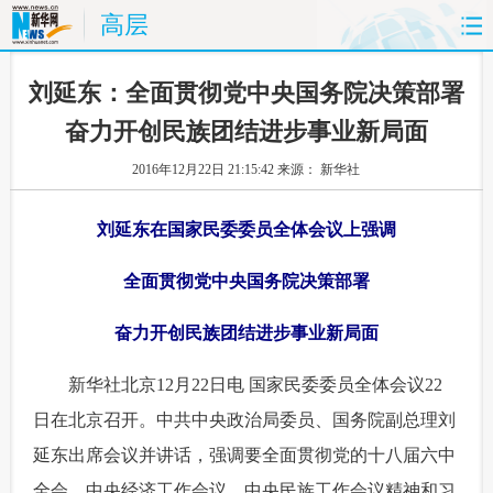
高层
首页
时政
国际
财经
刘延东：全面贯彻党中央国务院决策部署
奋力开创民族团结进步事业新局面
娱乐
体育
人事
教育
2016年12月22日 21:15:42
来源： 新华社
时尚
思客
地方
法治
刘延东在国家民委委员全体会议上强调
港澳
台湾
华人
汽车
全面贯彻党中央国务院决策部署
科技
能源
房产
公司
奋力开创民族团结进步事业新局面
图片
视频
彩票
食品
 新华社北京12月22日电 国家民委委员全体会议22
旅游
健康
信息化
数据
日在北京召开。中共中央政治局委员、国务院副总理刘
延东出席会议并讲话，强调要全面贯彻党的十八届六中
金融
公益
军事
无人机
全会、中央经济工作会议、中央民族工作会议精神和习