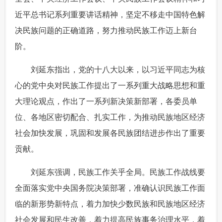
近平总书记系列重要讲话精神，坚定不移走中国特色解
富媒体
摄影
新华广播
决民族问题的正确道路，努力推动民族工作迈上新台
新华电视中文
新华电视英文
返回PC
阶。
 刘延东指出，党的十八大以来，以习近平同志为核
心的党中央对民族工作提出了一系列重大战略思想和重
大理论观点，作出了一系列新决策新部署，各委员单
位、各地区密切配合、扎实工作，为推动民族地区经济
社会加快发展，巩固和发展各民族团结进步作出了重要
贡献。
 刘延东强调，民族工作关乎全局。民族工作战线要
全面落实党中央国务院决策部署，准确认识民族工作面
临的新形势新特点，着力加快少数民族和民族地区经济
社会发展和民生改善，着力提高民族事务治理水平，着