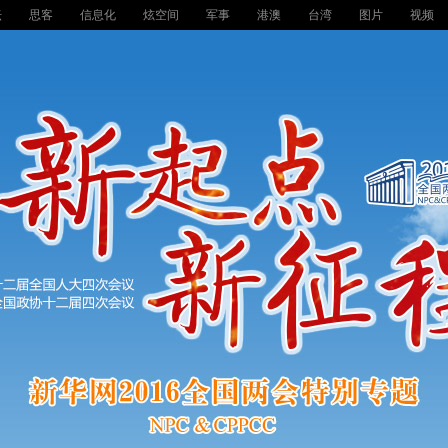
坛
思客
信息化
炫空间
军事
港澳
台湾
图片
视频