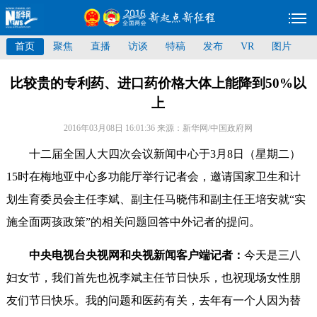
首页
聚焦
直播
访谈
特稿
发布
VR
图片
比较贵的专利药、进口药价格大体上能降到50%以
上
2016年03月08日 16:01:36
来源：新华网/中国政府网
十二届全国人大四次会议新闻中心于3月8日（星期二）
15时在梅地亚中心多功能厅举行记者会，邀请国家卫生和计
划生育委员会主任李斌、副主任马晓伟和副主任王培安就“实
施全面两孩政策”的相关问题回答中外记者的提问。
中央电视台央视网和央视新闻客户端记者：
今天是三八
妇女节，我们首先也祝李斌主任节日快乐，也祝现场女性朋
友们节日快乐。我的问题和医药有关，去年有一个人因为替