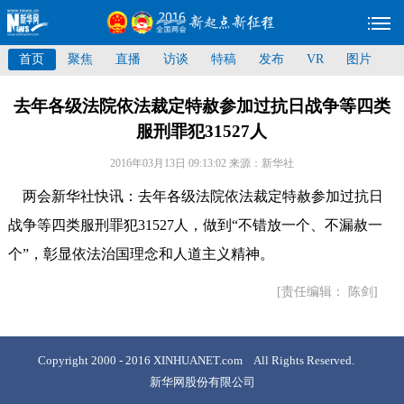
首页
聚焦
直播
访谈
特稿
发布
VR
图片
去年各级法院依法裁定特赦参加过抗日战争等四类
服刑罪犯31527人
2016年03月13日 09:13:02
来源：新华社
两会新华社快讯：去年各级法院依法裁定特赦参加过抗日
战争等四类服刑罪犯31527人，做到“不错放一个、不漏赦一
个”，彰显依法治国理念和人道主义精神。
[责任编辑： 陈剑]
Copyright 2000 - 2016 XINHUANET.com All Rights Reserved.
新华网股份有限公司