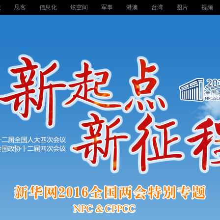
坛
思客
信息化
炫空间
军事
港澳
台湾
图片
视频