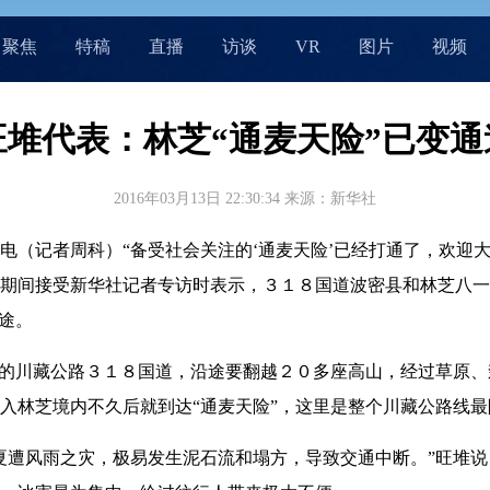
聚焦
特稿
直播
访谈
VR
图片
视频
旺堆代表：林芝“通麦天险”已变通
2016年03月13日 22:30:34
来源：新华社
记者周科）“备受社会关注的‘通麦天险’已经打通了，欢迎大
期间接受新华社记者专访时表示，３１８国道波密县和林芝八一
途。
的川藏公路３１８国道，沿途要翻越２０多座高山，经过草原、
入林芝境内不久后就到达“通麦天险”，这里是整个川藏公路线
风雨之灾，极易发生泥石流和塌方，导致交通中断。”旺堆说，