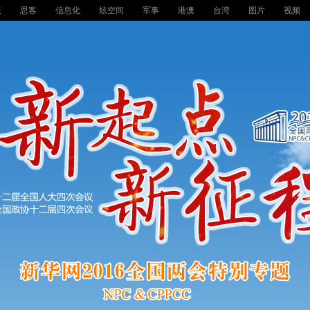
坛
思客
信息化
炫空间
军事
港澳
台湾
图片
视频