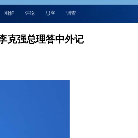
图解
评论
思客
调查
李克强总理答中外记