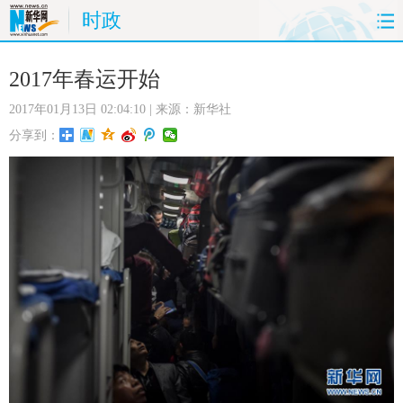
时政
首页
时政
国际
财经
2017年春运开始
2017年01月13日 02:04:10
| 来源：新华社
娱乐
体育
人事
教育
分享到：
时尚
思客
地方
法治
港澳
台湾
华人
汽车
科技
能源
房产
公司
图片
视频
彩票
食品
旅游
健康
信息化
数据
金融
公益
军事
无人机