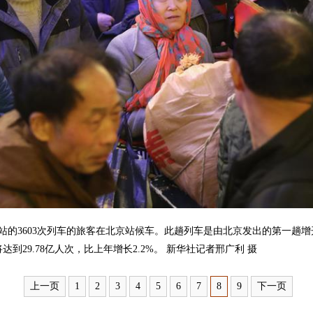
的3603次列车的旅客在北京站候车。此趟列车是由北京发出的第一趟增开列
到29.78亿人次，比上年增长2.2%。 新华社记者邢广利 摄
上一页
1
2
3
4
5
6
7
8
9
下一页