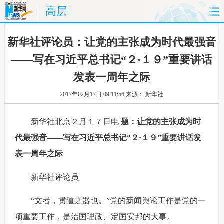
高层
首页
时政
国际
财经
 新华社评论员：让党的主张成为时代最强音
——写在习近平总书记“２·１９”重要讲话
娱乐
体育
人事
教育
发表一周年之际
时尚
思客
地方
法治
2017年02月17日 09:11:56
来源： 新华社
港澳
台湾
华人
汽车
 新华社北京２月１７日电
 题：让党的主张成为时
代最强音——写在习近平总书记“２·１９”重要讲话发
科技
能源
房产
公司
表一周年之际
图片
视频
彩票
食品
 新华社评论员
旅游
健康
信息化
数据
 “文者，贯道之器也。”党的新闻舆论工作是党的一
金融
公益
军事
无人机
项重要工作，是治国理政、定国安邦的大事。