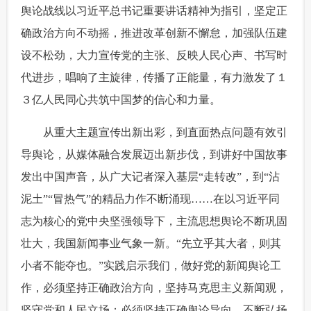
舆论战线以习近平总书记重要讲话精神为指引，坚定正
确政治方向不动摇，推进改革创新不懈怠，加强队伍建
设不松劲，大力宣传党的主张、反映人民心声、书写时
代进步，唱响了主旋律，传播了正能量，有力激发了１
３亿人民同心共筑中国梦的信心和力量。
 从重大主题宣传出新出彩，到直面热点问题有效引
导舆论，从媒体融合发展迈出新步伐，到讲好中国故事
发出中国声音，从广大记者深入基层“走转改”，到“沾
泥土”“冒热气”的精品力作不断涌现……在以习近平同
志为核心的党中央坚强领导下，主流思想舆论不断巩固
壮大，我国新闻事业气象一新。“先立乎其大者，则其
小者不能夺也。”实践启示我们，做好党的新闻舆论工
作，必须坚持正确政治方向，坚持马克思主义新闻观，
坚守党和人民立场；必须坚持正确舆论导向，不断弘扬