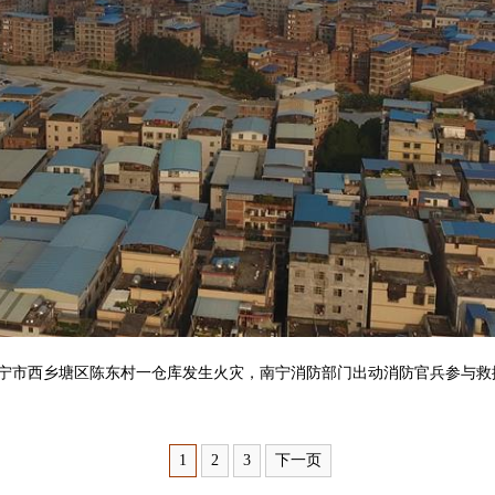
宁市西乡塘区陈东村一仓库发生火灾，南宁消防部门出动消防官兵参与救
1
2
3
下一页