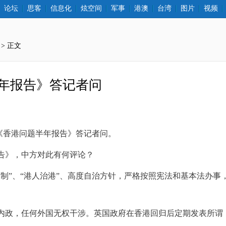
论坛
思客
信息化
炫空间
军事
港澳
台湾
图片
视频
 > 正文
年报告》答记者问
表《香港问题半年报告》答记者问。
告》，中方对此有何评论？
制”、“港人治港”、高度自治方针，严格按照宪法和基本法办
政，任何外国无权干涉。英国政府在香港回归后定期发表所谓