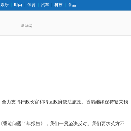
娱乐
时尚
体育
汽车
科技
食品
打印
字大
字小
事，全力支持行政长官和特区政府依法施政。香港继续保持繁荣稳
《香港问题半年报告》，我们一贯坚决反对。我们要求英方不