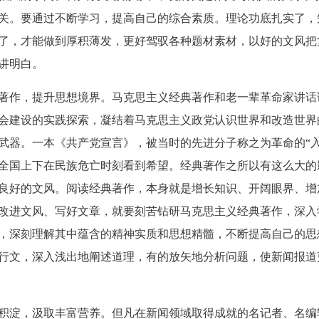
关。要通过不断学习，提高自己的综合素质。理论功底扎实了，
了，才能做到厚积薄发，更好驾驭各种题材素材，以好的文风把
讲明白。
作，提升思想境界。马克思主义经典著作和老一辈革命家讲话
会建设的实践探索，凝结着马克思主义政党认识世界和改造世界
武器。一本《共产党宣言》，被当时的先进分子称之为革命的“入
全国上下在民族危亡时刻看到希望。经典著作之所以有这么大的
良好的文风。阅读经典著作，本身就是增长知识、开阔眼界、增
改进文风、写好文章，就要刻苦钻研马克思主义经典著作，深入
，深刻理解其中蕴含的精神实质和思想精髓，不断提高自己的思
行文，深入浅出地阐述道理，有的放矢地分析问题，使新闻报道
积淀，汲取丰富营养。但凡在新闻领域取得成就的名记者、名编