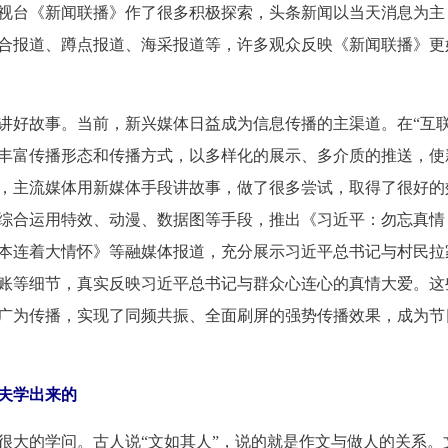
视台《新闻联播》作了很多积极探索，头条新闻以当天消息为主
合报道、蹲点报道、海采报道等，许多观众反映《新闻联播》更
好故事。当前，新兴媒体日益成为信息传播的主渠道。在“互联
丰富传播形态和传播方式，以多样化的展示、多介质的推送，使
，主流媒体用新媒体手段讲故事，做了很多尝试，取得了很好的
综合运用特效、动漫、数据图等手段，推出《习近平：勿忘真情
本连着大情怀》等融媒体报道，充分展示习近平总书记与村民拉
账等细节，真实反映习近平总书记与群众心连心的真情大爱。这
广为传播，实现了同频共振、全面刷屏的强势传播效果，成为节
夫学出来的
大的学问。古人说“文如其人”，说的就是作文与做人的关系。