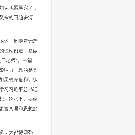
知识积累厚实了，
复杂的问题讲清
论述，反映着无产
的理论创造，是做
门老师”。一篇
影响力，靠的是真
加思想深度和训练
学习习近平总书记
想理论水平。要像
更富真理和思想的
辑，大都博闻强