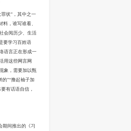
。
罪状”，其中之一
材料，谁写谁看、
社会阅历少、生活
是要学习百姓语
络语言正在形成一
活用这些网言网
现象，需要加以甄
拼的”“撸起袖子加
体要有话语自信，
会期间推出的《习