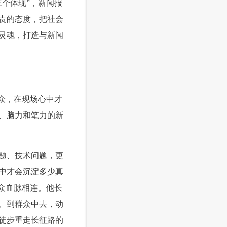
个体现”，新闻报
责的态度，把社会
灵魂，打造与新闻
众，在现场心中才
、脑力和笔力的新
题、技术问题，更
中才会沉淀多少真
众血脉相连。他长
、到群众中去，动
徒步重走长征路的