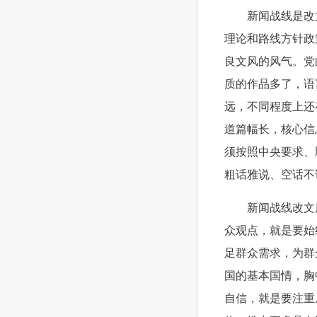
 新闻战线是改文
理论和路线方针政
良文风的风气。党
质的作品多了，语
远，不同程度上还
道篇幅长，核心信
须按照中央要求、
粗话雅说、空话不
 新闻战线改文风
众观点，就是要始
足群众需求，为群
国的基本国情，胸
自信，就是要注重