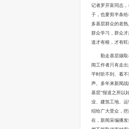
记者罗开富同志，
子，也要剪半条给
多基层群众的老熟
群众学习，群众才
道才有根，才有旺
 勤走基层撷取丰
闻工作者只有走出
平时听不到、看不
声。多年来新闻战
基层”报道之所以
业、建筑工地、运
绍给广大受众，挖
在，新闻采编播发