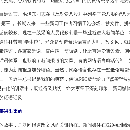
的交流、心贴心的沟通，到基层“捉活鱼”的优良传统永远不能丢
姓语言。毛泽东同志在《反对党八股》中列举了党八股的“八大
个瘪三”。长期以来，一些新闻工作者习惯于泡会场、抄文件、拼
诟病较多。现在一线采编人员很多都是一毕业就进入新闻单位，
道往往带着“学生腔”。群众是创造鲜活语言的大师。改文风，就
素话语，多写家常话、直白话、简短话，让老百姓爱听爱看。网
话语体系，也影响了新闻报道的文风。有的网络语言鲜活传神，
，能为新闻报道加分增色。当然，网络语言也存在一些低俗粗鄙
，习近平总书记是我们的典范，像“APEC蓝”“给力”“点赞”“蛮
现在他的讲话中，既通俗又贴切，给大家留下深刻印象。新闻媒
的话语话风。
事讲出来的
故事，是新闻报道改文风的关键所在。新闻媒体在G20杭州峰