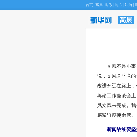
首页
|
高层
|
时政
|
地方
|
法治
|
高层
·
“大资管”时代
 文风不是小事
说，文风关乎党的
改进永远在路上，
舆论工作座谈会上
风文风来完成。我
感紧迫感使命感。
新闻战线要坚