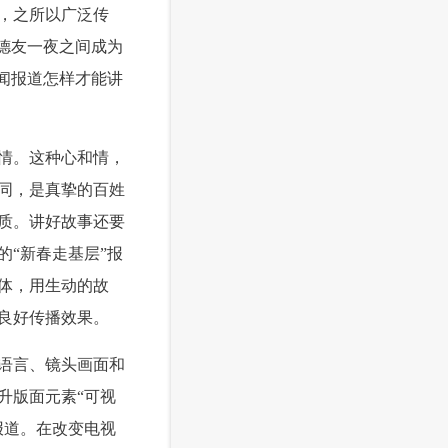
，之所以广泛传
德友一夜之间成为
新闻报道怎样才能讲
情。这种心和情，
同，是真挚的百姓
质。讲好故事还要
“新春走基层”报
体，用生动的故
良好传播效果。
语言、镜头画面和
升版面元素“可视
报道。在改变电视