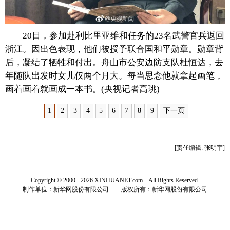
富媒体
摄影
新华广播
20日，参加赴利比里亚维和任务的23名武警官兵返回
新华电视中文
新华电视英文
返回PC
浙江。因出色表现，他们被授予联合国和平勋章。勋章背
后，凝结了牺牲和付出。舟山市公安边防支队杜恒达，去
年随队出发时女儿仅两个月大。每当思念他就拿起画笔，
画着画着就画成一本书。(央视记者高珧)
1
2
3
4
5
6
7
8
9
下一页
[责任编辑: 张明宇]
Copyright © 2000 - 2026 XINHUANET.com All Rights Reserved.
制作单位：新华网股份有限公司 版权所有：新华网股份有限公司