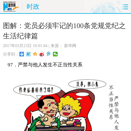
时政
首页
时政
国际
财经
图解：党员必须牢记的100条党规党纪之
生活纪律篇
娱乐
体育
人事
教育
2017年03月23日 10:01:04
| 来源：
新华网
时尚
思客
地方
法治
分享到：
97．严禁与他人发生不正当性关系
港澳
台湾
华人
汽车
科技
能源
房产
公司
图片
视频
彩票
食品
旅游
健康
信息化
数据
金融
公益
军事
无人机