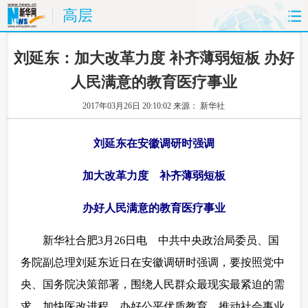
高层
首页
时政
国际
财经
 刘延东：加大改革力度 补齐薄弱短板 办好
人民满意的教育医疗事业
娱乐
体育
人事
教育
2017年03月26日 20:10:02
来源： 新华社
时尚
思客
地方
法治
刘延东在安徽调研时强调
港澳
台湾
华人
汽车
加大改革力度 补齐薄弱短板
科技
能源
房产
公司
办好人民满意的教育医疗事业
图片
视频
彩票
食品
 新华社合肥3月26日电 中共中央政治局委员、国
旅游
健康
信息化
数据
务院副总理刘延东近日在安徽调研时强调，要按照党中
央、国务院决策部署，围绕人民群众最现实最紧迫的需
金融
公益
军事
无人机
求，加快医改进程，办好公平优质教育，推动社会事业