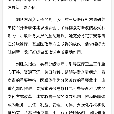
发展迈上新台阶。
富媒体
摄影
新华广播
 刘延东深入天长的县、乡、村三级医疗机构调研并
新华电视中文
新华电视英文
返回PC
主持召开医联体建设座谈会，了解群众对医改的感受和
期盼，听取医务人员的意见建议。她充分肯定了安徽省
在分级诊疗、基层医改等方面取得的成效，要求继续大
胆创新，发挥好综合医改试点省带动作用。
 刘延东指出，实行分级诊疗，引导医疗卫生工作重
心下移、资源下沉、关口前移，是解决群众看病难、看
病贵的重要举措，医联体作为分级诊疗的重要载体，应
重点加以推进。要探索医保总额打包付费等多种形式的
支付方式改革，建立权责一致的引导机制，推动医联体
成为服务、责任、利益、管理共同体。要强化考核和制
度约束，将基层诊疗量占比、双向转诊比例、居民健康