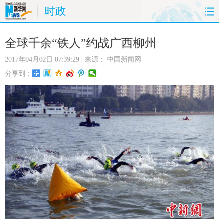
时政
首页
时政
国际
财经
全球千余“铁人”约战广西柳州
2017年04月02日 07:39:29
| 来源：
中国新闻网
娱乐
体育
人事
教育
分享到：
时尚
思客
地方
法治
港澳
台湾
华人
汽车
科技
能源
房产
公司
图片
视频
彩票
食品
旅游
健康
信息化
数据
金融
公益
军事
无人机