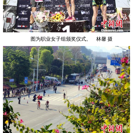
图为职业女子组颁奖仪式。 林馨 摄