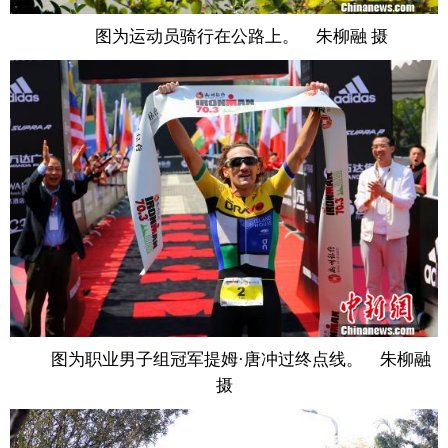
图为运动员骑行在公路上。 朱柳融 摄
图为职业男子组冠军提姆·唐冲过终点线。 朱柳融
摄