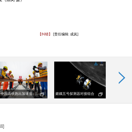
【纠错】
[责任编辑: 成岚]
司