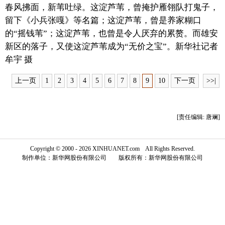
春风拂面，新苇吐绿。这淀芦苇，曾掩护雁翎队打鬼子，
富媒体
摄影
新华广播
留下《小兵张嘎》等名篇；这淀芦苇，曾是养家糊口
的“摇钱苇”；这淀芦苇，也曾是令人厌弃的累赘。而雄安
新华电视中文
新华电视英文
返回PC
新区的落子，又使这淀芦苇成为“无价之宝”。新华社记者
牟宇 摄
上一页
1
2
3
4
5
6
7
8
9
10
下一页
>>|
[责任编辑: 唐斓]
Copyright © 2000 - 2026 XINHUANET.com All Rights Reserved.
制作单位：新华网股份有限公司 版权所有：新华网股份有限公司