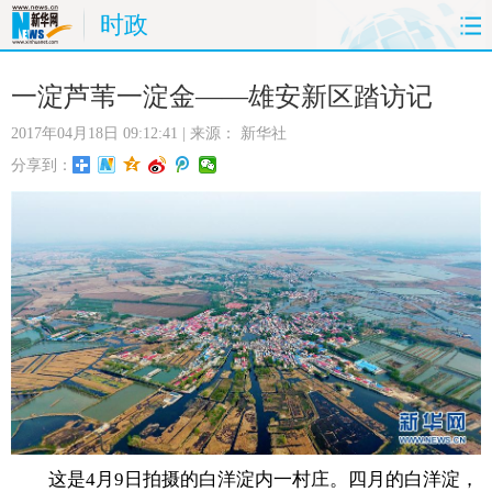
时政
首页
时政
国际
财经
一淀芦苇一淀金——雄安新区踏访记
2017年04月18日 09:12:41
| 来源：
新华社
娱乐
体育
人事
教育
分享到：
时尚
思客
地方
法治
港澳
台湾
华人
汽车
科技
能源
房产
公司
图片
视频
彩票
食品
旅游
健康
信息化
数据
金融
公益
军事
无人机
这是4月9日拍摄的白洋淀内一村庄。四月的白洋淀，