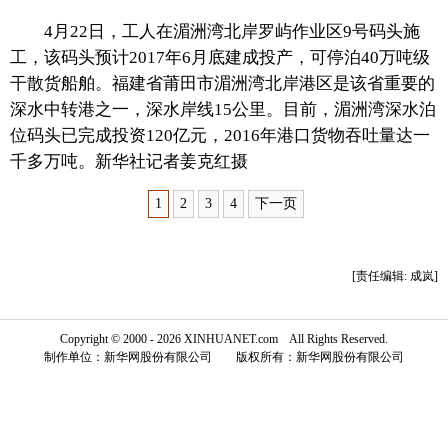
4月22日，工人在湄洲湾北岸罗屿作业区9号码头施
富媒体
摄影
新华广播
工，该码头预计2017年6月底建成投产，可停泊40万吨级
干散货船舶。福建省莆田市湄洲湾北岸港区是该省重要的
新华电视中文
新华电视英文
返回PC
深水中转港之一，深水岸线15公里。目前，湄洲湾深水泊
位码头已完成投资120亿元，2016年港口货物吞吐量达一
千多万吨。新华社记者姜克红摄
1
2
3
4
下一页
[责任编辑: 成岚]
Copyright © 2000 - 2026 XINHUANET.com All Rights Reserved.
制作单位：新华网股份有限公司 版权所有：新华网股份有限公司