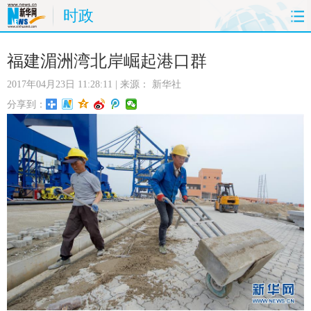
时政
首页
时政
国际
财经
福建湄洲湾北岸崛起港口群
2017年04月23日 11:28:11
| 来源：
新华社
娱乐
体育
人事
教育
分享到：
时尚
思客
地方
法治
港澳
台湾
华人
汽车
科技
能源
房产
公司
图片
视频
彩票
食品
旅游
健康
信息化
数据
金融
公益
军事
无人机