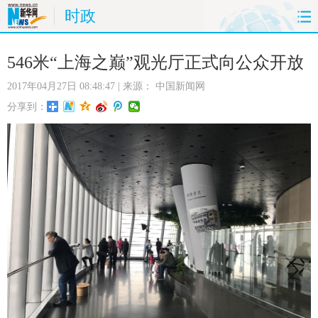
时政
首页
时政
国际
财经
546米“上海之巅”观光厅正式向公众开放
2017年04月27日 08:48:47
| 来源：
中国新闻网
娱乐
体育
人事
教育
分享到：
时尚
思客
地方
法治
港澳
台湾
华人
汽车
科技
能源
房产
公司
图片
视频
彩票
食品
旅游
健康
信息化
数据
金融
公益
军事
无人机