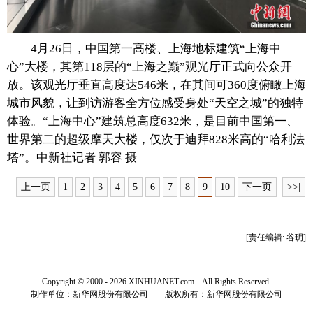
富媒体
摄影
新华广播
4月26日，中国第一高楼、上海地标建筑“上海中
新华电视中文
新华电视英文
返回PC
心”大楼，其第118层的“上海之巅”观光厅正式向公众开
放。该观光厅垂直高度达546米，在其间可360度俯瞰上海
城市风貌，让到访游客全方位感受身处“天空之城”的独特
体验。“上海中心”建筑总高度632米，是目前中国第一、
世界第二的超级摩天大楼，仅次于迪拜828米高的“哈利法
塔”。中新社记者 郭容 摄
上一页
1
2
3
4
5
6
7
8
9
10
下一页
>>|
[责任编辑: 谷玥]
Copyright © 2000 - 2026 XINHUANET.com All Rights Reserved.
制作单位：新华网股份有限公司 版权所有：新华网股份有限公司