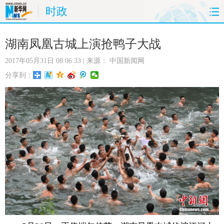
时政
首页
时政
国际
财经
湖南凤凰古城上演抢鸭子大战
2017年05月31日 08:06:33
| 来源：
中国新闻网
娱乐
体育
人事
教育
分享到：
时尚
思客
地方
法治
港澳
台湾
华人
汽车
科技
能源
房产
公司
图片
视频
彩票
食品
旅游
健康
信息化
数据
金融
公益
军事
无人机