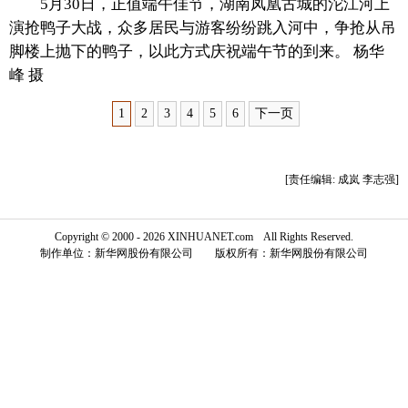
5月30日，正值端午佳节，湖南凤凰古城的沱江河上
演抢鸭子大战，众多居民与游客纷纷跳入河中，争抢从吊
富媒体
摄影
新华广播
脚楼上抛下的鸭子，以此方式庆祝端午节的到来。 杨华
峰 摄
新华电视中文
新华电视英文
返回PC
1
2
3
4
5
6
下一页
[责任编辑: 成岚 李志强]
Copyright © 2000 - 2026 XINHUANET.com All Rights Reserved.
制作单位：新华网股份有限公司 版权所有：新华网股份有限公司