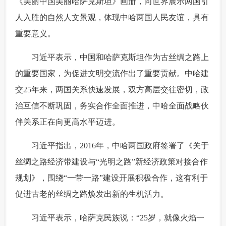
《美丽中国美丽哈萨克斯坦》画册，向世界展示两国引
富媒体
摄影
新华广播
人入胜的自然人文景观，体现中哈两国人民友谊，具有
重要意义。
新华电视中文
新华电视英文
返回PC
 习近平表示，中国和哈萨克斯坦作为古丝绸之路上
的重要国家，为促进文明交流作出了重要贡献。中哈建
交25年来，两国关系快速发展，双方高层交往密切，政
治互信不断巩固，务实合作全面推进，中哈全面战略伙
伴关系正在向更高水平迈进。
 习近平指出，2016年，中哈两国政府签署了《关于
丝绸之路经济带建设与“光明之路”新经济政策对接合作
规划》，围绕“一带一路”建设开展积极合作，这有利于
促进古老的丝绸之路焕发出新的生机活力。
 习近平表示，哈萨克民族说：“25岁，就像火焰一