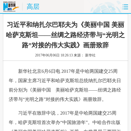
高层
首页
时政
国际
财经
 习近平和纳扎尔巴耶夫为《美丽中国 美丽
哈萨克斯坦——丝绸之路经济带与“光明之
娱乐
体育
人事
教育
路”对接的伟大实践》画册致辞
时尚
思客
地方
法治
2017年06月06日 18:26:13
来源： 新华社
港澳
台湾
华人
汽车
 新华社北京6月6日电 2017年是中哈两国建交25周
年，国家主席习近平和哈萨克斯坦总统纳扎尔巴耶夫日
科技
能源
房产
公司
前分别为《美丽中国 美丽哈萨克斯坦——丝绸之路经
图片
视频
彩票
食品
济带与“光明之路”对接的伟大实践》画册致辞。
旅游
健康
信息化
数据
 习近平在致辞中说，2017年是中哈两国建交25周
年，哈萨克斯坦首次举办“中国旅游年”。中哈合作出版
金融
公益
军事
无人机