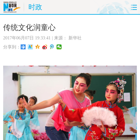
时政
首页
时政
国际
财经
传统文化润童心
2017年06月07日 19:33:41
| 来源：
新华社
娱乐
体育
人事
教育
分享到：
时尚
思客
地方
法治
港澳
台湾
华人
汽车
科技
能源
房产
公司
图片
视频
彩票
食品
旅游
健康
信息化
数据
金融
公益
军事
无人机