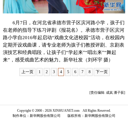
富媒体
摄影
新华广播
6月7日，在河北省承德市营子区滨河路小学，孩子们
新华电视中文
新华电视英文
返回PC
在老师的指导下练习评剧《报花名》。承德市营子区滨河
路小学自2016年起启动“戏曲文化进校园”活动，在校园内
定期开设戏曲课，请专业老师为孩子们教授评剧、京剧表
演技艺和经典唱段，让孩子们“学起来”“唱出来”“舞起
来”，感受戏曲艺术的魅力。新华社发（刘环宇 摄）
上一页
1
2
3
4
5
6
7
8
下一页
[责任编辑: 成岚 潘子荻]
Copyright © 2000 - 2026 XINHUANET.com All Rights Reserved.
制作单位：新华网股份有限公司 版权所有：新华网股份有限公司