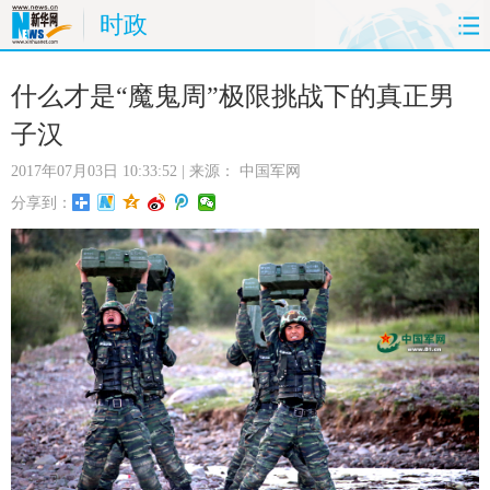
时政
首页
时政
国际
财经
什么才是“魔鬼周”极限挑战下的真正男
子汉
娱乐
体育
人事
教育
2017年07月03日 10:33:52
| 来源：
中国军网
时尚
思客
地方
法治
分享到：
港澳
台湾
华人
汽车
科技
能源
房产
公司
图片
视频
彩票
食品
旅游
健康
信息化
数据
金融
公益
军事
无人机