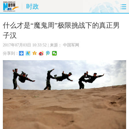
时政
首页
时政
国际
财经
什么才是“魔鬼周”极限挑战下的真正男
子汉
娱乐
体育
人事
教育
2017年07月03日 10:33:52
| 来源：
中国军网
时尚
思客
地方
法治
分享到：
港澳
台湾
华人
汽车
科技
能源
房产
公司
图片
视频
彩票
食品
旅游
健康
信息化
数据
金融
公益
军事
无人机