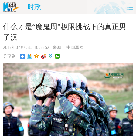
时政
首页
时政
国际
财经
什么才是“魔鬼周”极限挑战下的真正男
子汉
娱乐
体育
人事
教育
2017年07月03日 10:33:52
| 来源：
中国军网
时尚
思客
地方
法治
分享到：
港澳
台湾
华人
汽车
科技
能源
房产
公司
图片
视频
彩票
食品
旅游
健康
信息化
数据
金融
公益
军事
无人机