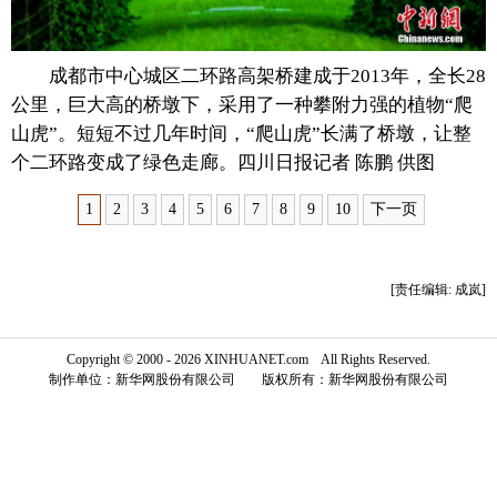
富媒体
摄影
新华广播
成都市中心城区二环路高架桥建成于2013年，全长28
新华电视中文
新华电视英文
返回PC
公里，巨大高的桥墩下，采用了一种攀附力强的植物“爬
山虎”。短短不过几年时间，“爬山虎”长满了桥墩，让整
个二环路变成了绿色走廊。四川日报记者 陈鹏 供图
1
2
3
4
5
6
7
8
9
10
下一页
[责任编辑: 成岚]
Copyright © 2000 - 2026 XINHUANET.com All Rights Reserved.
制作单位：新华网股份有限公司 版权所有：新华网股份有限公司