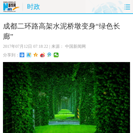
时政
首页
时政
国际
财经
成都二环路高架水泥桥墩变身“绿色长
廊”
娱乐
体育
人事
教育
2017年07月12日 07:18:22
| 来源：
中国新闻网
时尚
思客
地方
法治
分享到：
港澳
台湾
华人
汽车
科技
能源
房产
公司
图片
视频
彩票
食品
旅游
健康
信息化
数据
金融
公益
军事
无人机