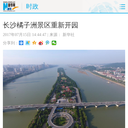
时政
首页
时政
国际
财经
长沙橘子洲景区重新开园
2017年07月15日 14:44:47
| 来源：
新华社
娱乐
体育
人事
教育
分享到：
时尚
思客
地方
法治
港澳
台湾
华人
汽车
科技
能源
房产
公司
图片
视频
彩票
食品
旅游
健康
信息化
数据
金融
公益
军事
无人机