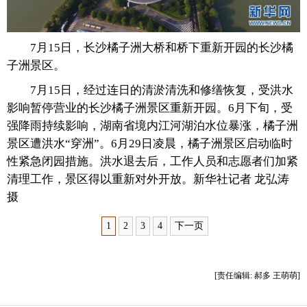
富媒体
摄影
新华广播
7月15日，长沙橘子洲大桥和桥下重新开园的长沙橘
新华电视中文
新华电视英文
返回PC
子洲景区。
7月15日，经过连日的清淤清洗和修缮恢复，受洪水
影响暂停营业的长沙橘子洲景区重新开园。6月下旬，受
强降雨持续影响，湖南省境内江河湖泊水位暴涨，橘子洲
景区遭洪水“穿洲”。6月29日凌晨，橘子洲景区启动临时
性紧急闭园措施。洪水退去后，工作人员和志愿者们加紧
清理工作，景区得以重新对外开放。新华社记者 龙弘涛
摄
1
2
3
4
下一页
[责任编辑: 郝多 王萌萌]