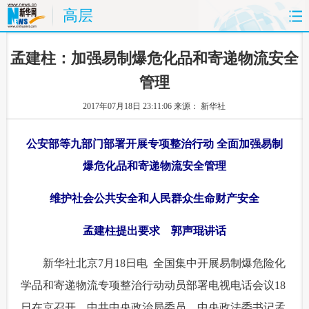
高层
首页
时政
国际
财经
 孟建柱：加强易制爆危化品和寄递物流安全
管理
娱乐
体育
人事
教育
2017年07月18日 23:11:06
来源： 新华社
时尚
思客
地方
法治
公安部等九部门部署开展专项整治行动 全面加强易制
港澳
台湾
华人
汽车
爆危化品和寄递物流安全管理
科技
能源
房产
公司
维护社会公共安全和人民群众生命财产安全
图片
视频
彩票
食品
孟建柱提出要求 郭声琨讲话
旅游
健康
信息化
数据
 新华社北京7月18日电 全国集中开展易制爆危险化
学品和寄递物流专项整治行动动员部署电视电话会议18
金融
公益
军事
无人机
日在京召开，中共中央政治局委员、中央政法委书记孟