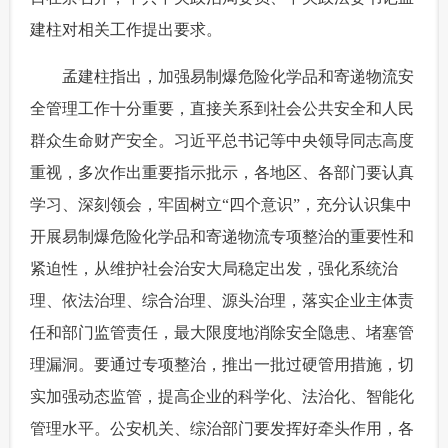
建柱对相关工作提出要求。
富媒体
摄影
新华广播
 孟建柱指出，加强易制爆危险化学品和寄递物流安
新华电视中文
新华电视英文
返回PC
全管理工作十分重要，直接关系到社会公共安全和人民
群众生命财产安全。习近平总书记等中央领导同志高度
重视，多次作出重要指示批示，各地区、各部门要认真
学习、深刻领会，牢固树立“四个意识”，充分认识集中
开展易制爆危险化学品和寄递物流专项整治的重要性和
紧迫性，从维护社会治安大局稳定出发，强化系统治
理、依法治理、综合治理、源头治理，落实企业主体责
任和部门监管责任，最大限度地消除安全隐患、堵塞管
理漏洞。要通过专项整治，推出一批过硬管用措施，切
实加强动态监管，提高企业的科学化、法治化、智能化
管理水平。公安机关、综治部门要发挥好牵头作用，各