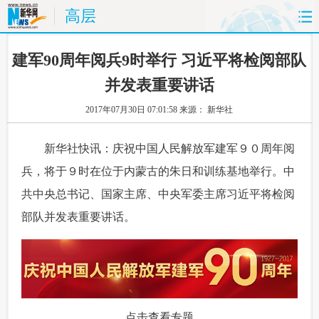
高层
首页
时政
国际
财经
 建军90周年阅兵9时举行 习近平将检阅部队
并发表重要讲话
娱乐
体育
人事
教育
2017年07月30日 07:01:58
来源： 新华社
时尚
思客
地方
法治
 新华社快讯：庆祝中国人民解放军建军９０周年阅
港澳
台湾
华人
汽车
兵，将于９时在位于内蒙古的朱日和训练基地举行。中
共中央总书记、国家主席、中央军委主席习近平将检阅
科技
能源
房产
公司
部队并发表重要讲话。
图片
视频
彩票
食品
旅游
健康
信息化
数据
金融
公益
军事
无人机
点击查看专题