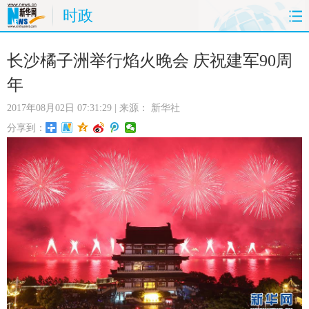
时政
首页
时政
国际
财经
长沙橘子洲举行焰火晚会 庆祝建军90周
年
娱乐
体育
人事
教育
2017年08月02日 07:31:29
| 来源：
新华社
时尚
思客
地方
法治
分享到：
港澳
台湾
华人
汽车
科技
能源
房产
公司
图片
视频
彩票
食品
旅游
健康
信息化
数据
金融
公益
军事
无人机