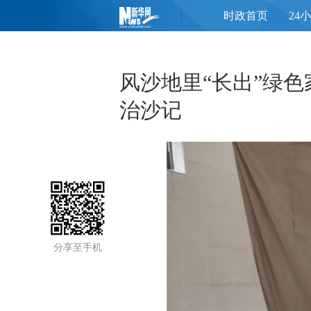
时政首页
24
页
风沙地里“长出”绿色
治沙记
分享至手机