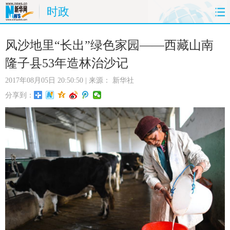
时政
首页
时政
国际
财经
风沙地里“长出”绿色家园——西藏山南
隆子县53年造林治沙记
娱乐
体育
人事
教育
2017年08月05日 20:50:50
| 来源：
新华社
时尚
思客
地方
法治
分享到：
港澳
台湾
华人
汽车
科技
能源
房产
公司
图片
视频
彩票
食品
旅游
健康
信息化
数据
金融
公益
军事
无人机