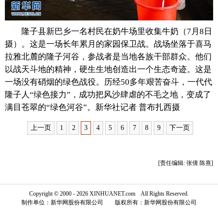
富媒体
摄影
新华广播
隆子县新巴乡一名村民在奶牛场里收集牛奶（7月8日
新华电视中文
新华电视英文
返回PC
摄）。这是一场长年累月的家园保卫战。战场坐落于喜马
拉雅北麓的隆子河谷，参战者是当地各族干部群众。他们
以战天斗地的精神，硬生生地创造出一个生态奇迹。这是
一场没有硝烟的绿色战役。历经50多年艰苦奋斗，一代代
隆子人“绿色接力”，成功把风沙肆虐的不毛之地，变成了
满目苍翠的“绿色河谷”。新华社记者 普布扎西摄
上一页
1
2
3
4
5
6
7
8
9
下一页
[责任编辑: 张倩 陈熹]
Copyright © 2000 - 2026 XINHUANET.com All Rights Reserved.
制作单位：新华网股份有限公司 版权所有：新华网股份有限公司