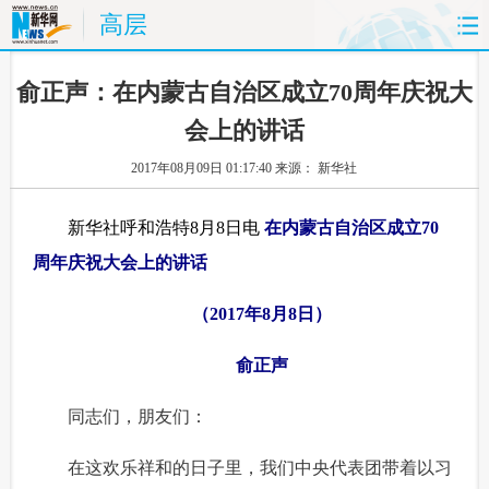
高层
首页
时政
国际
财经
 俞正声：在内蒙古自治区成立70周年庆祝大
会上的讲话
娱乐
体育
人事
教育
2017年08月09日 01:17:40
来源： 新华社
时尚
思客
地方
法治
新华社呼和浩特8月8日电
 在内蒙古自治区成立70
港澳
台湾
华人
汽车
周年庆祝大会上的讲话
科技
能源
房产
公司
 （2017年8月8日）
图片
视频
彩票
食品
 俞正声
旅游
健康
信息化
数据
 同志们，朋友们：
 在这欢乐祥和的日子里，我们中央代表团带着以习
金融
公益
军事
无人机