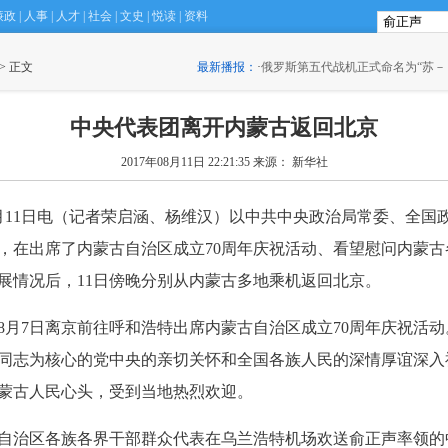
廉政
|
人事
|
人才
|
社会
|
文史
|
悦读
|
资料
 > 正文
最新播报：
·
俄罗斯第五代战机正式命名为“苏－５７”
中央代表团离开内蒙古返回北京
2017年08月11日 22:21:35
来源： 新华社
11日电（记者荣启涵、杨维汉）以中共中央政治局常委、全国
，在出席了内蒙古自治区成立70周年庆祝活动、看望慰问内蒙古
展情况后，11日傍晚分别从内蒙古多地乘机返回北京。
月7日离京前往呼和浩特出席内蒙古自治区成立70周年庆祝活动
同志为核心的党中央的亲切关怀和全国各族人民的深情厚谊深入
蒙古人民心头，受到当地热烈欢迎。
自治区各族各界干部群众代表在乌兰浩特机场欢送俞正声率领的