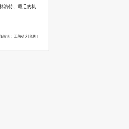
林浩特、通辽的机
责任编辑： 王萌萌 刘晓朋 ]