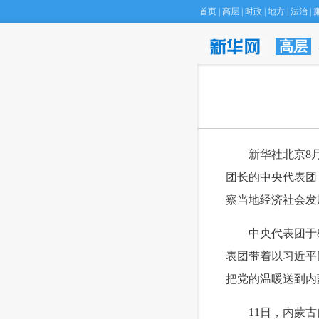
首页
|
高层
|
时政
|
地方
|
法治
|
高层
 新华社北京8月
团长的中央代表团
察当地经济社会发
 中央代表团于8
表团带着以习近平
把党的温暖送到内
 11日，内蒙古