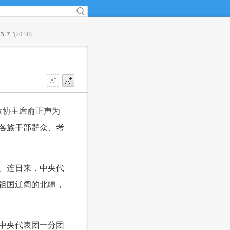
(20:36)
·
４０城推出“刷脸政务”，“人脸识别”拓出便民新场景
(18:11)
政协主席俞正声为
各族干部群众、考
。连日来，中央代
祖国辽阔的北疆，
中央代表团一分团