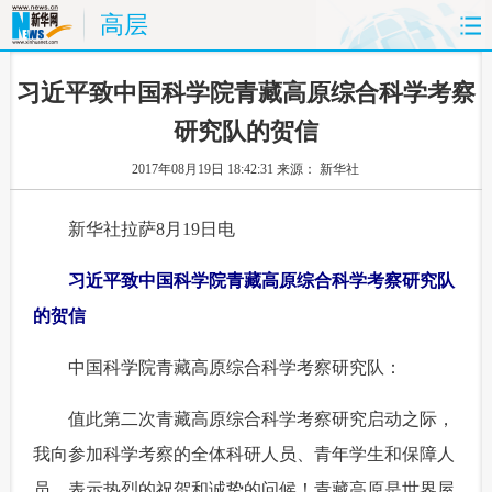
高层
首页
时政
国际
财经
 习近平致中国科学院青藏高原综合科学考察
研究队的贺信
娱乐
体育
人事
教育
2017年08月19日 18:42:31
来源： 新华社
时尚
思客
地方
法治
 新华社拉萨8月19日电
港澳
台湾
华人
汽车
 习近平致中国科学院青藏高原综合科学考察研究队
科技
能源
房产
公司
的贺信
图片
视频
彩票
食品
 中国科学院青藏高原综合科学考察研究队：
旅游
健康
信息化
数据
 值此第二次青藏高原综合科学考察研究启动之际，
我向参加科学考察的全体科研人员、青年学生和保障人
金融
公益
军事
无人机
员，表示热烈的祝贺和诚挚的问候！青藏高原是世界屋