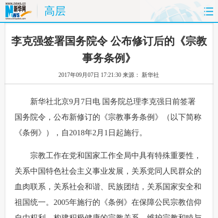
高层
首页
时政
国际
财经
 李克强签署国务院令 公布修订后的《宗教
事务条例》
娱乐
体育
人事
教育
2017年09月07日 17:21:30
来源： 新华社
时尚
思客
地方
法治
 新华社北京9月7日电 国务院总理李克强日前签署
港澳
台湾
华人
汽车
国务院令，公布新修订的《宗教事务条例》（以下简称
《条例》），自2018年2月1日起施行。
科技
能源
房产
公司
 宗教工作在党和国家工作全局中具有特殊重要性，
图片
视频
彩票
食品
关系中国特色社会主义事业发展，关系党同人民群众的
旅游
健康
信息化
数据
血肉联系，关系社会和谐、民族团结，关系国家安全和
祖国统一。2005年施行的《条例》在保障公民宗教信仰
金融
公益
军事
无人机
自由权利，构建积极健康的宗教关系，维护宗教和睦与