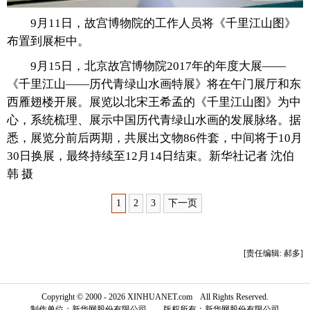
9月11日，故宫博物院的工作人员将《千里江山图》
富媒体
摄影
新华广播
布置到展柜中。
新华电视中文
新华电视英文
返回PC
9月15日，北京故宫博物院2017年的年度大展——
《千里江山——历代青绿山水画特展》将在午门展厅和东
西雁翅楼开展。展览以北宋王希孟的《千里江山图》为中
心，系统梳理、展示中国历代青绿山水画的发展脉络。据
悉，展览分前后两期，共展出文物86件套，中间将于10月
30日换展，最终持续至12月14日结束。新华社记者 沈伯
韩 摄
1
2
3
下一页
[责任编辑: 郝多]
Copyright © 2000 - 2026 XINHUANET.com All Rights Reserved.
制作单位：新华网股份有限公司 版权所有：新华网股份有限公司