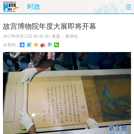
时政
首页
时政
国际
财经
故宫博物院年度大展即将开幕
2017年09月12日 08:49:30
| 来源：
新华社
娱乐
体育
人事
教育
分享到：
时尚
思客
地方
法治
港澳
台湾
华人
汽车
科技
能源
房产
公司
图片
视频
彩票
食品
旅游
健康
信息化
数据
金融
公益
军事
无人机