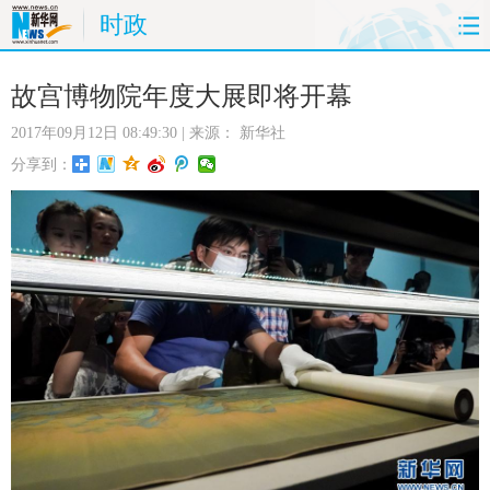
时政
首页
时政
国际
财经
故宫博物院年度大展即将开幕
2017年09月12日 08:49:30
| 来源：
新华社
娱乐
体育
人事
教育
分享到：
时尚
思客
地方
法治
港澳
台湾
华人
汽车
科技
能源
房产
公司
图片
视频
彩票
食品
旅游
健康
信息化
数据
金融
公益
军事
无人机