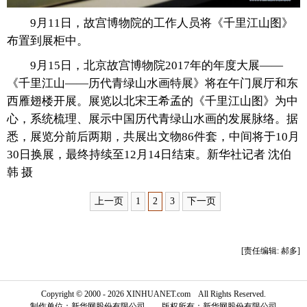
9月11日，故宫博物院的工作人员将《千里江山图》
富媒体
摄影
新华广播
布置到展柜中。
新华电视中文
新华电视英文
返回PC
9月15日，北京故宫博物院2017年的年度大展——
《千里江山——历代青绿山水画特展》将在午门展厅和东
西雁翅楼开展。展览以北宋王希孟的《千里江山图》为中
心，系统梳理、展示中国历代青绿山水画的发展脉络。据
悉，展览分前后两期，共展出文物86件套，中间将于10月
30日换展，最终持续至12月14日结束。新华社记者 沈伯
韩 摄
上一页
1
2
3
下一页
[责任编辑: 郝多]
Copyright © 2000 - 2026 XINHUANET.com All Rights Reserved.
制作单位：新华网股份有限公司 版权所有：新华网股份有限公司