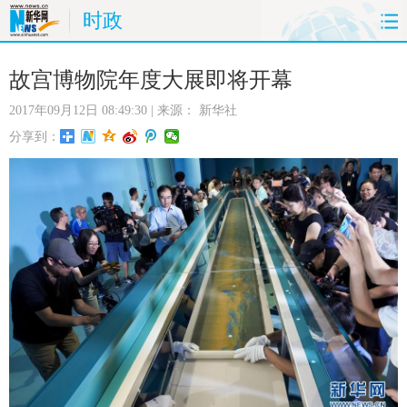
时政
首页
时政
国际
财经
故宫博物院年度大展即将开幕
2017年09月12日 08:49:30
| 来源：
新华社
娱乐
体育
人事
教育
分享到：
时尚
思客
地方
法治
港澳
台湾
华人
汽车
科技
能源
房产
公司
图片
视频
彩票
食品
旅游
健康
信息化
数据
金融
公益
军事
无人机